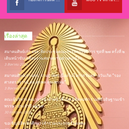
เรื่องล่าสุด
สมาคมศิษย์เก่า มจร. จัดประชุมคณะกรรมการบริหาร ชุดที่ ๒๗ ครั้งที่ ๒
เดินหน้าขับเคลื่อนงานสมาคมฯ อย่างต่อเนื่อง
3 สิงหาคม 2026
สมาคมศิษย์เก่า มจร. ร่วมอวยพรเนื่องในโอกาสวันคล้ายวันเกิด “รอง
ศาสตราจารย์, ดร.สุรพล สุยะพรหม”
3 สิงหาคม 2026
คณะผู้บริหาร คณาจารย์ เจ้าหน้าที่ และนิสิตหอพัก ร่วมพิธีอธิษฐานเข้า
พรรษา ประจำปี ๒๕๖๙
30 กรกฎาคม 2026
ขอเชิญนิสิต นักศึกษา เข้าร่วมประกวดร้องเพลง