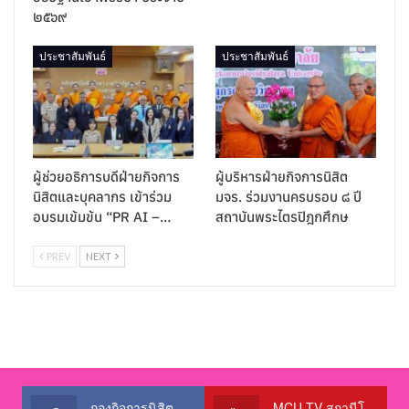
๒๕๖๙
ประชาสัมพันธ์
ประชาสัมพันธ์
ผู้ช่วยอธิการบดีฝ่ายกิจการ
ผู้บริหารฝ่ายกิจการนิสิต
นิสิตและบุคลากร เข้าร่วม
มจร. ร่วมงานครบรอบ ๘ ปี
อบรมเข้มข้น “PR AI –…
สถาบันพระไตรปิฎกศึกษ
PREV
NEXT
กองกิจการนิสิต สำนักงานอธิการบดี
MCU TV สถานีโทรทัศน์เพื่อการศึกษา @OfficialTBCChannel