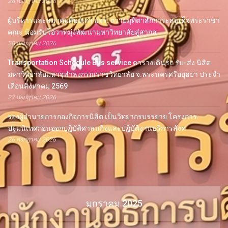
28 กรกฎาคม 2026
ผู้บริหารและสมาคมศิษย์เก่า มจร. ถวายมุทิตาสักการะสมเด็จพระราชา
คณะ น้อมรับโอวาทมุ่งพัฒนามหาวิทยาลัยสู่สากล
28 กรกฎาคม 2026
Transportation Schedule Bus service ตารางเดินรถ รับ-ส่ง นิสิต
มหาวิทยาลัยมหาจุฬาลงกรณราชวิทยาลัย จ.พระนครศรีอยุธยา ประจำ
เดือนสิงหาคม 2569
27 กรกฎาคม 2026
รองผู้อำนวยการกองกิจการนิสิต เป็นวิทยากรบรรยาย โครงการ
ปฐมนิเทศก่อนออกปฏิบัติศาสนกิจและปฏิบัติงานบริการสังค
26 กรกฎาคม 2026
มกราคม 2025