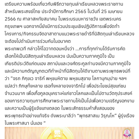
เตรียมความพร้อมเกี่ยวกับพิธีถวายทุนเล่าเรียนหลวงพระราชทาน
สำหรับพระสงฆ์ไทย ประจำปีการศึกษา 2565 ในวันที่ 25 เมษายน
2566 ณ ศาลาสหทัยสมาคม ในพระบรมมหาราชวัง เขตพระนคร
กรุงเทพฯ นอกจากนี้ยังมีการร่วมประชุมเชิงปฏิบัติการเพื่อจัดทำ
โครงการ/กิจกรรมจิตอาสาตามแนวพระราชดำริที่นิสิตทุนเล่าเรียนหลวง
จะต้องไปดำเนินการร่วมกันในอนาคต
พระเทพเวที กล่าวให้โอวาทตอนหนึ่งว่า …การที่ทุกท่านได้รับการคัด
เลือกให้เป็นนิสิตทุนเล่าเรียนหลวง นับเป็นความภาคภูมิใจ เป็น
เกียรติประวัติแก่ตนเอง สถาบันและวงศ์ตระกูลท่านจงมีความภาคภูมิใจ
และมีความกตัญญูกตเวทีทำหน้าที่นิสิตทุนให้ดีงามตามพระพุทธพจน์ที่
ว่า ”จรถ ภิกฺขเว จาริกํ พหุชนหิตาย พหุชนสุขาย โลกานุกมฺปาย ฯลฯ
แปลว่า ภิกษุทั้งหลาย เธอทั้งหลายจงจาริกไป เพื่อประโยชน์สุขแก่ชน
จำนวนมาก เพื่อเกื้อกูลอนุเคราะห์แก่ชาวโลกและเป็นไปตามวัตถุประสงค์
ของการถวายทุนการศึกษาพระราชทานให้เป็นไปเพื่อความเจริญงอกงาม
และความเป็นผู้รู้แจ้งแทงตลอด ในพระสัทธรรมคำสั่งสอนของ
พระพุทธเจ้าอย่างแท้จริง ดังพระบาลีว่า “พุทธสาสเน วิรุณโห” ผู้รุ่งเรือง
ในพระศาสนา นั่นเอง “