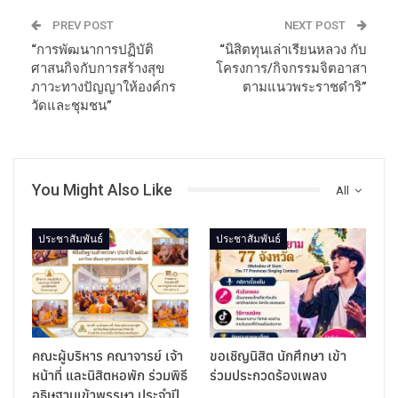
PREV POST
NEXT POST
“การพัฒนาการปฏิบัติ
“นิสิตทุนเล่าเรียนหลวง กับ
ศาสนกิจกับการสร้างสุข
โครงการ/กิจกรรมจิตอาสา
ภาวะทางปัญญาให้องค์กร
ตามแนวพระราชดำริ”
วัดและชุมชน”
You Might Also Like
All
ประชาสัมพันธ์
ประชาสัมพันธ์
คณะผู้บริหาร คณาจารย์ เจ้า
ขอเชิญนิสิต นักศึกษา เข้า
หน้าที่ และนิสิตหอพัก ร่วมพิธี
ร่วมประกวดร้องเพลง
อธิษฐานเข้าพรรษา ประจำปี