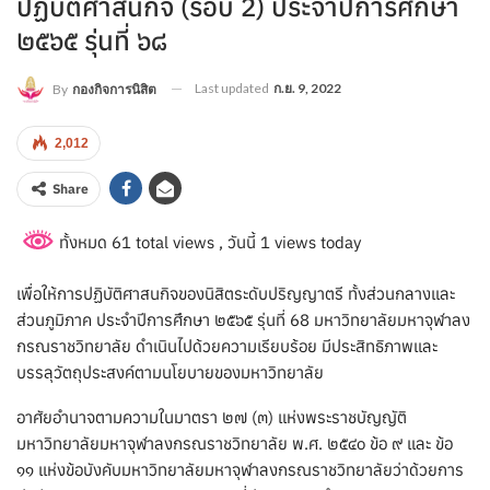
ปฏิบัติศาสนกิจ (รอบ 2) ประจำปีการศึกษา
๒๕๖๕ รุ่นที่ ๖๘
Last updated
ก.ย. 9, 2022
By
กองกิจการนิสิต
2,012
Share
ทั้งหมด 61 total views
, วันนี้ 1 views today
เพื่อให้การปฏิบัติศาสนกิจของนิสิตระดับปริญญาตรี ทั้งส่วนกลางและ
ส่วนภูมิภาค ประจำปีการศึกษา ๒๕๖๕ รุ่นที่ 68 มหาวิทยาลัยมหาจุฬาลง
กรณราชวิทยาลัย ดำเนินไปด้วยความเรียบร้อย มีประสิทธิภาพและ
บรรลุวัตถุประสงค์ตามนโยบายของมหาวิทยาลัย
อาศัยอำนาจตามความในมาตรา ๒๗ (๓) แห่งพระราชบัญญัติ
มหาวิทยาลัยมหาจุฬาลงกรณราชวิทยาลัย พ.ศ. ๒๕๔๐ ข้อ ๙ และ ข้อ
๑๑ แห่งข้อบังคับมหาวิทยาลัยมหาจุฬาลงกรณราชวิทยาลัยว่าด้วยการ