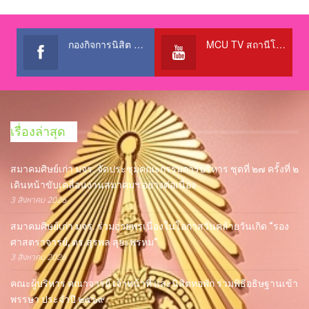
กองกิจการนิสิต สำนักงานอธิการบดี
MCU TV สถานีโทรทัศน์เพื่อการศึกษา @OfficialTBCChannel
เรื่องล่าสุด
สมาคมศิษย์เก่า มจร. จัดประชุมคณะกรรมการบริหาร ชุดที่ ๒๗ ครั้งที่ ๒
เดินหน้าขับเคลื่อนงานสมาคมฯ อย่างต่อเนื่อง
3 สิงหาคม 2026
สมาคมศิษย์เก่า มจร. ร่วมอวยพรเนื่องในโอกาสวันคล้ายวันเกิด “รอง
ศาสตราจารย์, ดร.สุรพล สุยะพรหม”
3 สิงหาคม 2026
คณะผู้บริหาร คณาจารย์ เจ้าหน้าที่ และนิสิตหอพัก ร่วมพิธีอธิษฐานเข้า
พรรษา ประจำปี ๒๕๖๙