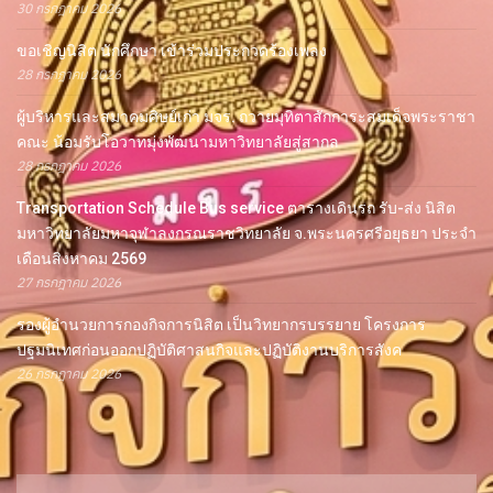
30 กรกฎาคม 2026
ขอเชิญนิสิต นักศึกษา เข้าร่วมประกวดร้องเพลง
28 กรกฎาคม 2026
ผู้บริหารและสมาคมศิษย์เก่า มจร. ถวายมุทิตาสักการะสมเด็จพระราชา
คณะ น้อมรับโอวาทมุ่งพัฒนามหาวิทยาลัยสู่สากล
28 กรกฎาคม 2026
Transportation Schedule Bus service ตารางเดินรถ รับ-ส่ง นิสิต
มหาวิทยาลัยมหาจุฬาลงกรณราชวิทยาลัย จ.พระนครศรีอยุธยา ประจำ
เดือนสิงหาคม 2569
27 กรกฎาคม 2026
รองผู้อำนวยการกองกิจการนิสิต เป็นวิทยากรบรรยาย โครงการ
ปฐมนิเทศก่อนออกปฏิบัติศาสนกิจและปฏิบัติงานบริการสังค
26 กรกฎาคม 2026