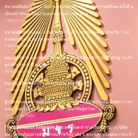
สมาคมศิษย์เก่า มจร. จัดประชุมคณะกรรมการบริหาร ชุดที่ ๒๗ ครั้งที่ ๒
เดินหน้าขับเคลื่อนงานสมาคมฯ อย่างต่อเนื่อง
3 สิงหาคม 2026
สมาคมศิษย์เก่า มจร. ร่วมอวยพรเนื่องในโอกาสวันคล้ายวันเกิด “รอง
ศาสตราจารย์, ดร.สุรพล สุยะพรหม”
3 สิงหาคม 2026
คณะผู้บริหาร คณาจารย์ เจ้าหน้าที่ และนิสิตหอพัก ร่วมพิธีอธิษฐานเข้า
พรรษา ประจำปี ๒๕๖๙
30 กรกฎาคม 2026
ขอเชิญนิสิต นักศึกษา เข้าร่วมประกวดร้องเพลง
28 กรกฎาคม 2026
ผู้บริหารและสมาคมศิษย์เก่า มจร. ถวายมุทิตาสักการะสมเด็จพระราชา
คณะ น้อมรับโอวาทมุ่งพัฒนามหาวิทยาลัยสู่สากล
28 กรกฎาคม 2026
Transportation Schedule Bus service ตารางเดินรถ รับ-ส่ง นิสิต
มหาวิทยาลัยมหาจุฬาลงกรณราชวิทยาลัย จ.พระนครศรีอยุธยา ประจำ