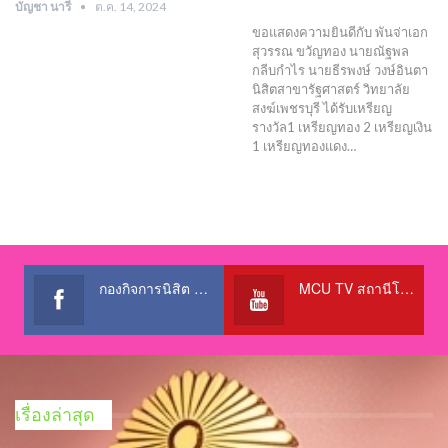
บัญชา นารี
ต.ค. 14, 2024
ขอแสดงความยินดีกับ พันจ่าเอก
สุวรรณ ขวัญทอง นายณัฐพล
กลีบกำไร นายธีรพงษ์ วงษ์อินตา
นิสิตสาขารัฐศาสตร์ วิทยาลัย
สงฆ์เพชรบุรี ได้รับเหรียญ
รางวัล1 เหรียญทอง 2 เหรียญเงิน
1 เหรียญทองแดง…
กองกิจการนิสิต สำนักงานอธิการบดี
MCU TV สถานีโทรทัศน์เพื่อการศึกษา @OfficialTBCChannel
เรื่องล่าสุด