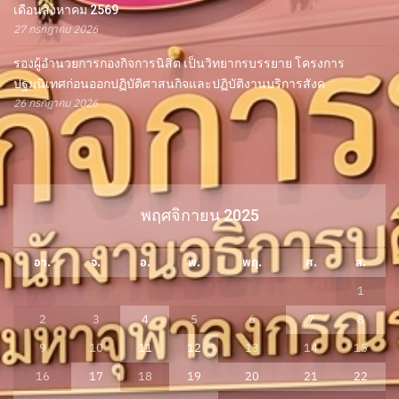
เดือนสิงหาคม 2569
27 กรกฎาคม 2026
รองผู้อำนวยการกองกิจการนิสิต เป็นวิทยากรบรรยาย โครงการ
ปฐมนิเทศก่อนออกปฏิบัติศาสนกิจและปฏิบัติงานบริการสังค
26 กรกฎาคม 2026
พฤศจิกายน 2025
อา.
จ.
อ.
พ.
พฤ.
ศ.
ส.
1
2
3
4
5
6
7
8
9
10
11
12
13
14
15
16
17
18
19
20
21
22