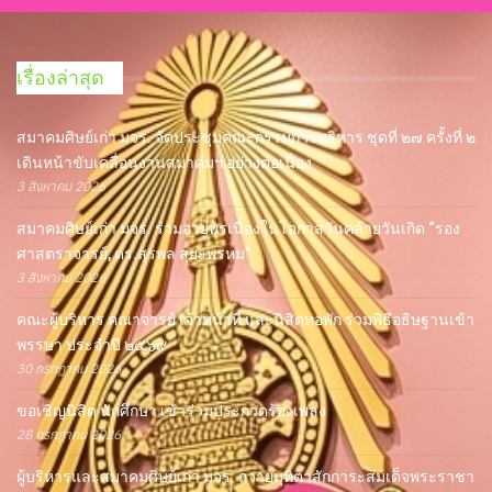
เรื่องล่าสุด
สมาคมศิษย์เก่า มจร. จัดประชุมคณะกรรมการบริหาร ชุดที่ ๒๗ ครั้งที่ ๒
เดินหน้าขับเคลื่อนงานสมาคมฯ อย่างต่อเนื่อง
3 สิงหาคม 2026
สมาคมศิษย์เก่า มจร. ร่วมอวยพรเนื่องในโอกาสวันคล้ายวันเกิด “รอง
ศาสตราจารย์, ดร.สุรพล สุยะพรหม”
3 สิงหาคม 2026
คณะผู้บริหาร คณาจารย์ เจ้าหน้าที่ และนิสิตหอพัก ร่วมพิธีอธิษฐานเข้า
พรรษา ประจำปี ๒๕๖๙
30 กรกฎาคม 2026
ขอเชิญนิสิต นักศึกษา เข้าร่วมประกวดร้องเพลง
28 กรกฎาคม 2026
ผู้บริหารและสมาคมศิษย์เก่า มจร. ถวายมุทิตาสักการะสมเด็จพระราชา