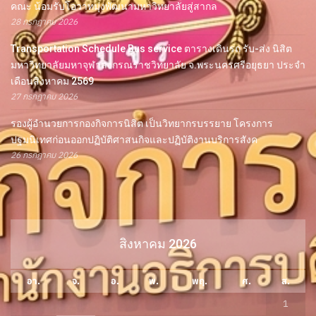
คณะ น้อมรับโอวาทมุ่งพัฒนามหาวิทยาลัยสู่สากล
28 กรกฎาคม 2026
Transportation Schedule Bus service ตารางเดินรถ รับ-ส่ง นิสิต
มหาวิทยาลัยมหาจุฬาลงกรณราชวิทยาลัย จ.พระนครศรีอยุธยา ประจำ
เดือนสิงหาคม 2569
27 กรกฎาคม 2026
รองผู้อำนวยการกองกิจการนิสิต เป็นวิทยากรบรรยาย โครงการ
ปฐมนิเทศก่อนออกปฏิบัติศาสนกิจและปฏิบัติงานบริการสังค
26 กรกฎาคม 2026
สิงหาคม 2026
อา.
จ.
อ.
พ.
พฤ.
ศ.
ส.
1