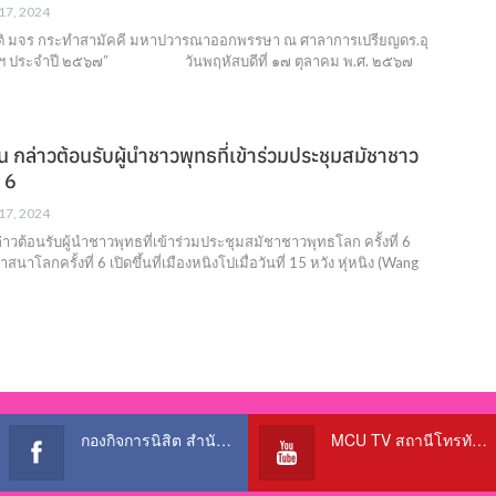
 17, 2024
ติ มจร กระทำสามัคคี มหาปวารณาออกพรรษา ณ ศาลาการเปรียญดร.อุ
ุฬาฯ ประจำปี ๒๕๖๗” วันพฤหัสบดีที่ ๑๗ ตุลาคม พ.ศ. ๒๕๖๗
น กล่าวต้อนรับผู้นำชาวพุทธที่เข้าร่วมประชุมสมัชาชาว
่ 6
 17, 2024
ล่าวต้อนรับผู้นำชาวพุทธที่เข้าร่วมประชุมสมัชาชาวพุทธโลก ครั้งที่ 6
โลกครั้งที่ 6 เปิดขึ้นที่เมืองหนิงโปเมื่อวันที่ 15 หวัง หุ่หนิง (Wang
กองกิจการนิสิต สำนักงานอธิการบดี
MCU TV สถานีโทรทัศน์เพื่อการศึกษา @OfficialTBCChannel