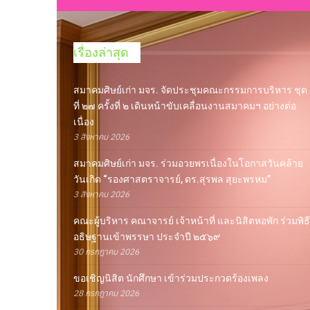
เรื่องล่าสุด
สมาคมศิษย์เก่า มจร. จัดประชุมคณะกรรมการบริหาร ชุด
ที่ ๒๗ ครั้งที่ ๒ เดินหน้าขับเคลื่อนงานสมาคมฯ อย่างต่อ
เนื่อง
3 สิงหาคม 2026
สมาคมศิษย์เก่า มจร. ร่วมอวยพรเนื่องในโอกาสวันคล้าย
วันเกิด “รองศาสตราจารย์, ดร.สุรพล สุยะพรหม”
3 สิงหาคม 2026
คณะผู้บริหาร คณาจารย์ เจ้าหน้าที่ และนิสิตหอพัก ร่วมพิธี
อธิษฐานเข้าพรรษา ประจำปี ๒๕๖๙
30 กรกฎาคม 2026
ขอเชิญนิสิต นักศึกษา เข้าร่วมประกวดร้องเพลง
28 กรกฎาคม 2026