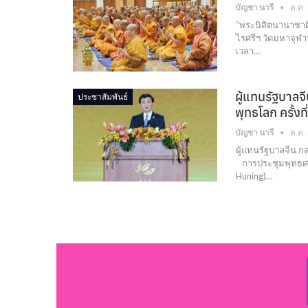
บัญชา นารี
ต.ค.
“พระนิสิตนานาชา
ไรศรีฯ วัดมหาจ
เวลา…
ผู้แทนรัฐบาลจี
ประชาสัมพันธ์
พุทธโลก ครั้งที
บัญชา นารี
ต.ค.
ผู้แทนรัฐบาลจีน ก
การประชุมพุทธศาสนา
Huning)…