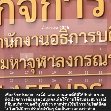
สิงหาคม 2026
อา.
จ.
อ.
พ.
พฤ.
ศ.
ส.
1
2
3
4
5
6
7
8
9
10
11
12
13
14
15
16
17
18
19
20
21
22
23
24
25
26
27
28
29
30
31
เพื่อสร้างประสบการณ์นำเสนอคอนเทนต์ที่ดีให้กับท่าน รวม
« ก.ค.
ถึงเพื่อจัดการข้อมูลส่วนบุคคลเพื่อให้ท่านได้รับประสบการณ์
ที่ดีบนบริการของเว็บไซต์เรา หากท่านใช้บริการเว็บไซต์นี้ต่อ
ไปโดยไม่มีการปรับตั้งค่าใดๆ นั่นเป็นการแสดงว่าท่าน