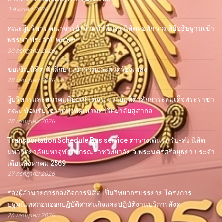
3 สิงหาคม 2026
คณะผู้บริหาร คณาจารย์ เจ้าหน้าที่ และนิสิตหอพัก ร่วมพิธีอธิษฐานเข้า
พรรษา ประจำปี ๒๕๖๙
30 กรกฎาคม 2026
ขอเชิญนิสิต นักศึกษา เข้าร่วมประกวดร้องเพลง
28 กรกฎาคม 2026
ผู้บริหารและสมาคมศิษย์เก่า มจร. ถวายมุทิตาสักการะสมเด็จพระราชา
คณะ น้อมรับโอวาทมุ่งพัฒนามหาวิทยาลัยสู่สากล
28 กรกฎาคม 2026
Transportation Schedule Bus service ตารางเดินรถ รับ-ส่ง นิสิต
มหาวิทยาลัยมหาจุฬาลงกรณราชวิทยาลัย จ.พระนครศรีอยุธยา ประจำ
เดือนสิงหาคม 2569
27 กรกฎาคม 2026
รองผู้อำนวยการกองกิจการนิสิต เป็นวิทยากรบรรยาย โครงการ
ปฐมนิเทศก่อนออกปฏิบัติศาสนกิจและปฏิบัติงานบริการสังค
26 กรกฎาคม 2026