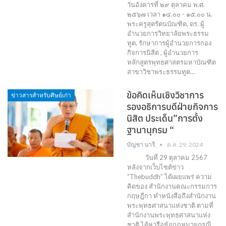
วันอังคารที่ ๒๙ ตุลาคม พ.ศ.
๒๕๖๗ เวลา ๑๔.๐๐ - ๑๕.๐๐ น.
พระครูสุตรัตนบัณฑิต, ดร. ผู้
อำนวยการวิทยาลัยพระธรรม
ทูต, รักษาการผู้อำนวยการกอง
กิจการนิสิต , ผู้อำนวยการ
หลักสูตรพุทธศาสตรมหาบัณฑิต
สาขาวิชาพระธรรมทูต…
ข้อคิดเห็นเชิงวิชาการ
ข่าวสารสำหรับศิษย์เก่า
รองอธิการบดีฝ่ายกิจการ
นิสิต ประเด็น”การตั้ง
ฐานานุกรม “
บัญชา นารี
ต.ค. 29, 2024
วันที่ 29 ตุลาคม 2567
หลังจากเว็บไซต์ข่าว
“Thebuddh” ได้เผยแพร่ ความ
คิดของ สำนักงานคณะกรรมการ
กฤษฎีกา ทำหนังสือถึงสำนักงาน
พระพุทธศาสนาแห่งชาติ ตามที่
สำนักงานพระพุทธศาสนาแห่ง
ชาติ ได้หารือข้อกฎหมายกรณี