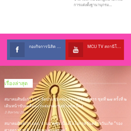
การแต่งตั้งฐานานุกรม…
กองกิจการนิสิต สำนักงานอธิการบดี
MCU TV สถานีโทรทัศน์เพื่อการศึกษา @OfficialTBCChannel
เรื่องล่าสุด
สมาคมศิษย์เก่า มจร. จัดประชุมคณะกรรมการบริหาร ชุดที่ ๒๗ ครั้งที่ ๒
เดินหน้าขับเคลื่อนงานสมาคมฯ อย่างต่อเนื่อง
3 สิงหาคม 2026
สมาคมศิษย์เก่า มจร. ร่วมอวยพรเนื่องในโอกาสวันคล้ายวันเกิด “รอง
ศาสตราจารย์, ดร.สุรพล สุยะพรหม”