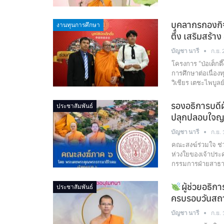
บุคลากรกองกิจ
งานทุนการศึกษา
ตึ๊ง เสริมสร้
บัญชา นารี
ก.ย.
โครงการ “ป่อเต็กต
การศึกษาต่อเนื่
วิเชียร เตชะไพบู
รองอธิการบดีฝ
ประชาสัมพันธ์
ปลุกปลอบใจญ
บัญชา นารี
ก.ย.
คณะสงฆ์ร่วมใจ ช
ห่วงใยของเจ้าปร
กรรมการฝ่ายสาธ
ผู้ช่วยอธิก
ประชาสัมพันธ์
ครบรอบวันสถ
บัญชา นารี
ก.ย.