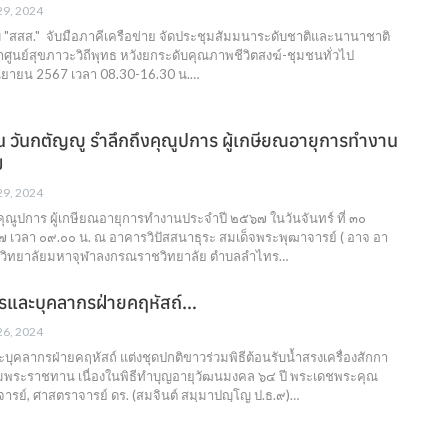
 29, 2024
บ "สสส." จับมือภาคีเครือข่าย จัดประชุมสัมมนาระดับชาติและนานาชาติ
าศูนย์สุขภาวะวิถีพุทธ หวังยกระดับคุณภาพชีวิตสงฆ์-ชุมชนทั่วไป
ันยายน 2567 เวลา 08.30-16.30 น.…
 วันกตัญญู รำลึกถึงคุณูปการ ผู้เกษียณอายุการทำงาน
๗
 29, 2024
งคุณูปการ ผู้เกษียณอายุการทำงานประจำปี ๒๕๖๗ ในวันจันทร์ ที่ ๓๐
 เวลา ๐๙.๐๐ น. ณ อาคารวิปัสสนาธุระ สมเด็จพระพุฒาจารย์ ( อาจ อา
หาวิทยาลัยมหาจุฬาลงกรณราชวิทยาลัย ตำบลลำไทร…
หารและบุคลากรฝ่ายคฤหัสถ์…
 26, 2024
ะบุคลากรฝ่ายคฤหัสถ์ แต่งชุดปกติขาวร่วมพิธีต้อนรับน้ำสรงเครื่องสักกา
พระราชทาน เนื่องในพิธีทำบุญอายุวัฒนมงคล ๖๔ ปี พระเดชพระคุณ
ารย์, ศาสตราจารย์ ดร. (สมจินต์ สมฺมาปญฺโญ ป.ธ.๙)…