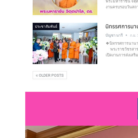
พระมหาราชัน จิตฺตป
งานครบรอบวันสถา
นิทรรศการนาน
ประชาสัมพันธ์
บัญชา นารี
ก.ย.
❖นิทรรศการนานาช
พระราชวัชรสารบั
เปิดงานการส่งเสร
OLDER POSTS