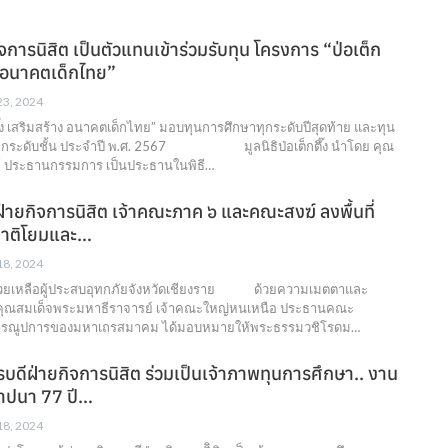
การนิสิต เป็นตัวแทนเข้าร่วมรับทุน โครงการ “ป่อเต็ก
าง อนาคตเด็กไทย”
 23, 2024
ึ๊ง เสริมสร้าง อนาคตเด็กไทย” มอบทุนการศึกษาทุกระดับปีสุดท้าย และทุน
องทุกระดับชั้น ประจำปี พ.ศ. 2567 มูลนิธิป่อเต็กตึ๊ง นำโดย คุณ
ลย์ ประธานกรรมการ เป็นประธานในพิธี…
่ายกิจการนิสิต เจ้าคณะภาค ๖ และคณะสงฆ์ ลงพื้นที่
าติโยมและ…
 18, 2024
่วยเหลือผู้ประสบอุทกภัยจังหวัดเชียงราย ด้วยความเมตตาและ
ะคุณสมเด็จพระมหาธีราจารย์ เจ้าคณะใหญ่หนเหนือ ประธานคณะ
ารณูปการของมหาเถรสมาคม ได้มอบหมายให้พระธรรมวชิโรดม…
ารบดีฝ่ายกิจการนิสิต ร่วมเป็นเจ้าภาพทุนการศึกษา.. งาน
าปนา 77 ปี…
 18, 2024