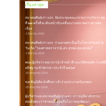
เรื่องล่าสุด
สมาคมศิษย์เก่า มจร. จัดประชุมคณะกรรมการบริหาร ชุด
ที่ ๒๗ ครั้งที่ ๒ เดินหน้าขับเคลื่อนงานสมาคมฯ อย่างต่อ
เนื่อง
3 สิงหาคม 2026
สมาคมศิษย์เก่า มจร. ร่วมอวยพรเนื่องในโอกาสวันคล้าย
วันเกิด “รองศาสตราจารย์, ดร.สุรพล สุยะพรหม”
3 สิงหาคม 2026
คณะผู้บริหาร คณาจารย์ เจ้าหน้าที่ และนิสิตหอพัก ร่วมพิธี
อธิษฐานเข้าพรรษา ประจำปี ๒๕๖๙
30 กรกฎาคม 2026
ขอเชิญนิสิต นักศึกษา เข้าร่วมประกวดร้องเพลง
28 กรกฎาคม 2026
ผู้บริหารและสมาคมศิษย์เก่า มจร. ถวายมุทิตาสักการะ
สมเด็จพระราชาคณะ น้อมรับโอวาทมุ่งพัฒนา