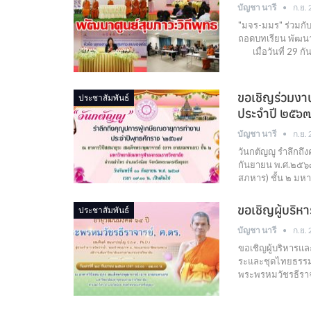
บัญชา นารี
ก.ย.
"มจร-มมร" ร่วมกั
ถอดบทเรียน พัฒน
เมื่อวันที่ 29 ก
ขอเชิญร่วมงาน
ประชาสัมพันธ์
ประจำปี ๒๕๖
บัญชา นารี
ก.ย.
วันกตัญญู รำลึกถึ
กันยายน พ.ศ.๒๕๖๗
สภหาร) ชั้น ๒ ม
ขอเชิญผู้บริ
ประชาสัมพันธ์
บัญชา นารี
ก.ย.
ขอเชิญผู้บริหารแล
ระและชุดไทยธรรม
พระพรหมวัชรธีราจ