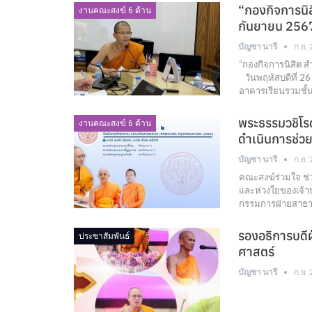
“กองกิจการนิส
งานคณะสงฆ์ 6 ด้าน
กันยายน 256
บัญชา นารี
ก.ย.
“กองกิจการนิสิต
วันพฤหัสบดีที่ 26
อาคารเรียนรวมชั้
พระธรรมวชิโรด
งานคณะสงฆ์ 6 ด้าน
ดำเนินการช่วย
บัญชา นารี
ก.ย.
คณะสงฆ์ร่วมใจ 
และห่วงใยของเจ้
กรรมการฝ่ายสาธ
รองอธิการบดี
ประชาสัมพันธ์
ศาสตร์
บัญชา นารี
ก.ย.