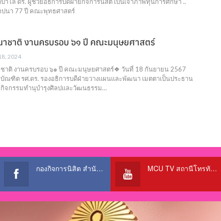
าโล ดร. ผู้ช่วยอธิการบดีฝ่ายกิจการนิิสิต เป็นเจ้าภาพทุนการศึกษา ..
ปนา 77 ปี คณะพุทธศาสตร์
าชาติ งานครบรอบ ๖๑ ปี คณะมนุษยศาสตร์
 18, 2024
าติ งานครบรอบ ๖๑ ปี คณะมนุษยศาสตร์❖ วันที่ 18 กันยายน 2567
ณฑิต รศ.ดร. รองอธิการบดีฝ่ายวางแผนและพัฒนา เมตตาเป็นประธาน
ิมกิจกรรมทำนุบำรุงศิลปและวัฒนธรรม…
กองกิจการนิสิต สำนักงานอธิการบดี
MCU TV สถานีโทรทัศน์เพื่อการศึกษา @OfficialTBCChannel