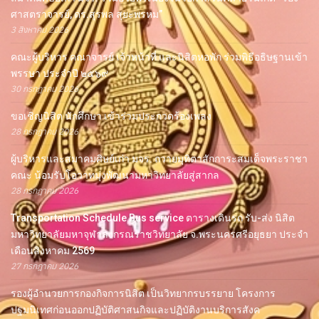
ศาสตราจารย์, ดร.สุรพล สุยะพรหม”
3 สิงหาคม 2026
คณะผู้บริหาร คณาจารย์ เจ้าหน้าที่ และนิสิตหอพัก ร่วมพิธีอธิษฐานเข้า
พรรษา ประจำปี ๒๕๖๙
30 กรกฎาคม 2026
ขอเชิญนิสิต นักศึกษา เข้าร่วมประกวดร้องเพลง
28 กรกฎาคม 2026
ผู้บริหารและสมาคมศิษย์เก่า มจร. ถวายมุทิตาสักการะสมเด็จพระราชา
คณะ น้อมรับโอวาทมุ่งพัฒนามหาวิทยาลัยสู่สากล
28 กรกฎาคม 2026
Transportation Schedule Bus service ตารางเดินรถ รับ-ส่ง นิสิต
มหาวิทยาลัยมหาจุฬาลงกรณราชวิทยาลัย จ.พระนครศรีอยุธยา ประจำ
เดือนสิงหาคม 2569
27 กรกฎาคม 2026
รองผู้อำนวยการกองกิจการนิสิต เป็นวิทยากรบรรยาย โครงการ
ปฐมนิเทศก่อนออกปฏิบัติศาสนกิจและปฏิบัติงานบริการสังค