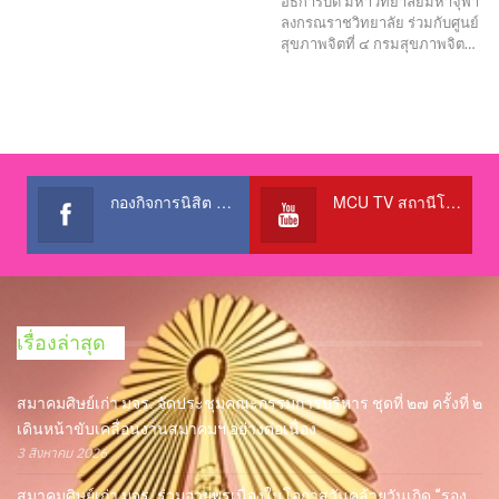
อธิการบดี มหาวิทยาลัยมหาจุฬา
ลงกรณราชวิทยาลัย ร่วมกับศูนย์
สุขภาพจิตที่ ๔ กรมสุขภาพจิต…
กองกิจการนิสิต สำนักงานอธิการบดี
MCU TV สถานีโทรทัศน์เพื่อการศึกษา @OfficialTBCChannel
เรื่องล่าสุด
สมาคมศิษย์เก่า มจร. จัดประชุมคณะกรรมการบริหาร ชุดที่ ๒๗ ครั้งที่ ๒
เดินหน้าขับเคลื่อนงานสมาคมฯ อย่างต่อเนื่อง
3 สิงหาคม 2026
สมาคมศิษย์เก่า มจร. ร่วมอวยพรเนื่องในโอกาสวันคล้ายวันเกิด “รอง