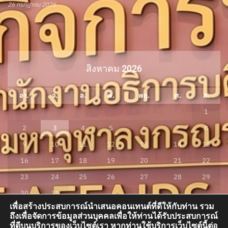
26 กรกฎาคม 2026
สิงหาคม 2026
อา.
จ.
อ.
พ.
พฤ.
ศ.
ส.
1
2
3
4
5
6
7
8
9
10
11
12
13
14
15
16
17
18
19
20
21
22
23
24
25
26
27
28
29
30
31
เพื่อสร้างประสบการณ์นำเสนอคอนเทนต์ที่ดีให้กับท่าน รวม
« ก.ค.
ถึงเพื่อจัดการข้อมูลส่วนบุคคลเพื่อให้ท่านได้รับประสบการณ์
ที่ดีบนบริการของเว็บไซต์เรา หากท่านใช้บริการเว็บไซต์นี้ต่อ