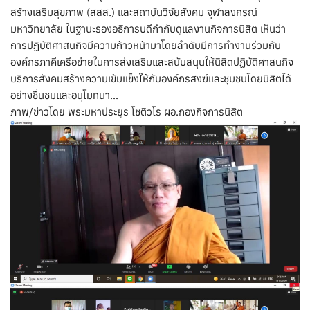
สร้างเสริมสุขภาพ (สสส.) และสถาบันวิจัยสังคม จุฬาลงกรณ์
มหาวิทยาลัย ในฐานะรองอธิการบดีกำกับดูแลงานกิจการนิสิต เห็นว่า
การปฏิบัติศาสนกิจมีความก้าวหน้ามาโดยลำดับมีการทำงานร่วมกับ
องค์กรภาคีเครือข่ายในการส่งเสริมและสนับสนุนให้นิสิตปฏิบัติศาสนกิจ
บริการสังคมสร้างความเข้มแข็งให้กับองค์กรสงฆ์และชุมชนโดยนิสิตได้
อย่างชื่นชมและอนุโมทนา…
ภาพ/ข่าวโดย พระมหาประยูร โชติวโร ผอ.กองกิจการนิสิต