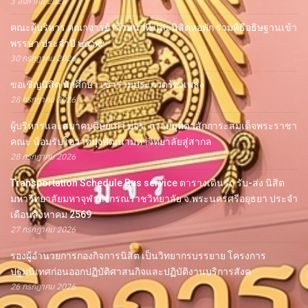
3 สิงหาคม 2026
คณะผู้บริหาร คณาจารย์ เจ้าหน้าที่ และนิสิตหอพัก ร่วมพิธีอธิษฐานเข้า
พรรษา ประจำปี ๒๕๖๙
30 กรกฎาคม 2026
ขอเชิญนิสิต นักศึกษา เข้าร่วมประกวดร้องเพลง
28 กรกฎาคม 2026
ผู้บริหารและสมาคมศิษย์เก่า มจร. ถวายมุทิตาสักการะสมเด็จพระราชา
คณะ น้อมรับโอวาทมุ่งพัฒนามหาวิทยาลัยสู่สากล
28 กรกฎาคม 2026
Transportation Schedule Bus service ตารางเดินรถ รับ-ส่ง นิสิต
มหาวิทยาลัยมหาจุฬาลงกรณราชวิทยาลัย จ.พระนครศรีอยุธยา ประจำ
เดือนสิงหาคม 2569
27 กรกฎาคม 2026
รองผู้อำนวยการกองกิจการนิสิต เป็นวิทยากรบรรยาย โครงการ
ปฐมนิเทศก่อนออกปฏิบัติศาสนกิจและปฏิบัติงานบริการสังค
26 กรกฎาคม 2026