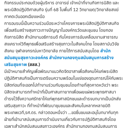
กิจกรรมประกอบด้วยผู้บริหาร อาจารย์ เจ้าหน้าที่งานกิจการนิสิต และ
พระนิสิตปฏิบัติศาสนกิจ รุ่นที่ 68 ในพื้นที่ 12 วิทยาเขต/วิทยาลัยสงฆ์
ภาคตะวันออกเฉียงเหนือ
การอบรมนี้เป็นความร่วมมือระหว่างโครงการพระนิสิตปฏิบัติศาสนกิจ
เพื่อเสริมสร้างสุขภาวะทางปัญญาในองค์กรวัดและชุมชน โดยกอง
กิจการนิสิต สำนักงานอธิการบดี กับโครงการขับเคลื่อนงานสาธารณ
สงเคราะห์วิถีพุทธเพื่อเสริมสร้างสุขภาวะในสังคมไทย โดยสถาบันวิจัย
สังคม จุฬาลงกรณ์มหาวิทยาลัย ภายใต้การสนับสนุนโดย
สำนัก
สนับสนุนสุขภาวะองค์กร
สำนักงานกองทุนสนับสนุนการสร้าง
เสริมสุขภาพ
(สสส.)
มีเป้าหมายสำคัญเพื่อพัฒนาแนวคิดจิตอาสาเพื่อสังคมให้แก่พระนิสิต
ปฏิบัติศาสนกิจเป็นการเตรียมความพร้อมในแง่ของอุดมการณ์ให้กับพระ
นิสิตก่อนที่จะออกไปทำงานร่วมกับชุมชนโดยท้ายที่สุดคาดหวังว่า พระ
นิสิตจะสามารถทำหน้าที่เป็นศาสนทายาทเพื่อเผยแผ่พระพุทธศาสนา
ดำรงไว้ซึ่งความศรัทธาให้แก่พุทธศาสนิกชนและดำรงบทบาทเป็นนักส่ง
เสริมสุขภาวะ ที่ทำหน้าที่พัฒนาชุมชนและสังคมในหลากหลายมิติ
พระเทพเวที,รศ.ดร. กล่าวตอนหนึ่งว่า …ขอชื่นชมและอนุโมทนากับทุก
ฝ่ายที่เข้ามาสนับสนุนการดำเนินงานเกี่ยวกับการปฏิบัติศาสนกิจโดย
เฉพาะสำนักสนับสนุนสุขภาวะองค์กร สำนักงานกองทุนสนับสนุนการ