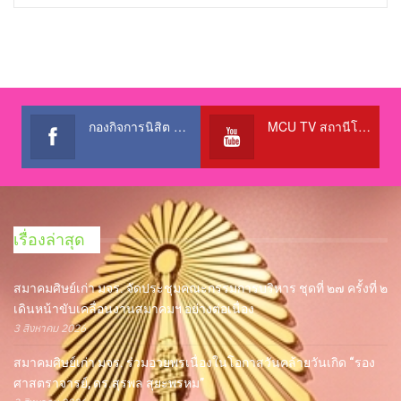
กองกิจการนิสิต สำนักงานอธิการบดี
MCU TV สถานีโทรทัศน์เพื่อการศึกษา @OfficialTBCChannel
เรื่องล่าสุด
สมาคมศิษย์เก่า มจร. จัดประชุมคณะกรรมการบริหาร ชุดที่ ๒๗ ครั้งที่ ๒
เดินหน้าขับเคลื่อนงานสมาคมฯ อย่างต่อเนื่อง
3 สิงหาคม 2026
สมาคมศิษย์เก่า มจร. ร่วมอวยพรเนื่องในโอกาสวันคล้ายวันเกิด “รอง
ศาสตราจารย์, ดร.สุรพล สุยะพรหม”