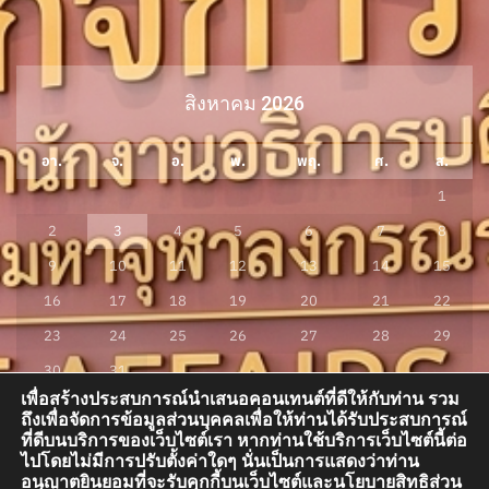
สิงหาคม 2026
อา.
จ.
อ.
พ.
พฤ.
ศ.
ส.
1
2
3
4
5
6
7
8
9
10
11
12
13
14
15
16
17
18
19
20
21
22
23
24
25
26
27
28
29
30
31
เพื่อสร้างประสบการณ์นำเสนอคอนเทนต์ที่ดีให้กับท่าน รวม
« ก.ค.
ถึงเพื่อจัดการข้อมูลส่วนบุคคลเพื่อให้ท่านได้รับประสบการณ์
ที่ดีบนบริการของเว็บไซต์เรา หากท่านใช้บริการเว็บไซต์นี้ต่อ
ไปโดยไม่มีการปรับตั้งค่าใดๆ นั่นเป็นการแสดงว่าท่าน
อนุญาตยินยอมที่จะรับคุกกี้บนเว็บไซต์และนโยบายสิทธิส่วน