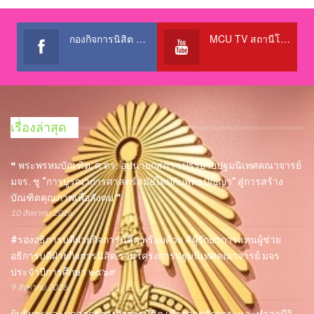
กองกิจการนิสิต สำนักงานอธิการบดี
MCU TV สถานีโทรทัศน์เพื่อการศึกษา @OfficialTBCChannel
เรื่องล่าสุด
❝ พระพรหมบัณฑิต, ศ.ดร. อุปนายกสภาฯ บรรยายปฐมนิเทศคณาจารย์
มจร. ชู “การบูรณาการศาสตร์สมัยใหม่กับพุทธปัญญา” สู่การสร้าง
บัณฑิตคุณภาพเพื่อสังคม ❞
10 สิงหาคม 2026
#รองอธิการบดีฝ่ายกิจการนิสิต พร้อมด้วย #ผู้รักษาการแทนผู้ช่วย
อธิการบดีฝ่ายกิจการนิสิต ร่วมโครงการปฐมนิเทศคณาจารย์ มจร
ประจำปีการศึกษา ๒๕๖๙
9 สิงหาคม 2026