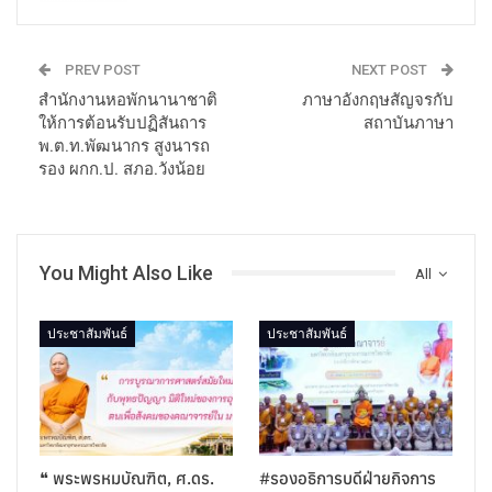
PREV POST
NEXT POST
สำนักงานหอพักนานาชาติ
ภาษาอังกฤษสัญจรกับ
ให้การต้อนรับปฏิสันถาร
สถาบันภาษา
พ.ต.ท.พัฒนากร สูงนารถ
รอง ผกก.ป. สภอ.วังน้อย
You Might Also Like
All
ประชาสัมพันธ์
ประชาสัมพันธ์
❝ พระพรหมบัณฑิต, ศ.ดร.
#รองอธิการบดีฝ่ายกิจการ