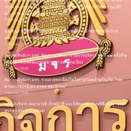
ผู้บริหารและบุคลากรกองกิจการนิสิต เข้าถวายสักการะและทำสามีจิ
กรรม พระธรรมวชิโรดม, รศ.ดร. เจ้าอาวาสวัดสังเวชวิศยาราม, เจ้า
คณะภาค ๖ เนื่องในเทศกาลเข้าพรรษา
7 สิงหาคม 2026
ขอเชิญร่วมพิธีทำสามีจิกรรม เนื่องในเทศกาลเข้าพรรษา และการ
ประกวดพานไหว้ครู ประจำปีการศึกษา ๒๕๖๙
7 สิงหาคม 2026
สมาคมศิษย์เก่า มจร. จัดประชุมคณะกรรมการบริหาร ชุดที่ ๒๗ ครั้งที่ ๒
เดินหน้าขับเคลื่อนงานสมาคมฯ อย่างต่อเนื่อง
3 สิงหาคม 2026
สมาคมศิษย์เก่า มจร. ร่วมอวยพรเนื่องในโอกาสวันคล้ายวันเกิด “รอง
ศาสตราจารย์, ดร.สุรพล สุยะพรหม”
3 สิงหาคม 2026
คณะผู้บริหาร คณาจารย์ เจ้าหน้าที่ และนิสิตหอพัก ร่วมพิธีอธิษฐานเข้า
พรรษา ประจำปี ๒๕๖๙
30 กรกฎาคม 2026