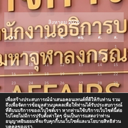
สิงหาคม 2026
อา.
จ.
อ.
พ.
พฤ.
ศ.
ส.
1
2
3
4
5
6
7
8
9
10
11
12
13
14
15
16
17
18
19
20
21
22
23
24
25
26
27
28
29
30
31
เพื่อสร้างประสบการณ์นำเสนอคอนเทนต์ที่ดีให้กับท่าน รวม
« ก.ค.
ถึงเพื่อจัดการข้อมูลส่วนบุคคลเพื่อให้ท่านได้รับประสบการณ์
ที่ดีบนบริการของเว็บไซต์เรา หากท่านใช้บริการเว็บไซต์นี้ต่อ
ไปโดยไม่มีการปรับตั้งค่าใดๆ นั่นเป็นการแสดงว่าท่าน
อนุญาตยินยอมที่จะรับคุกกี้บนเว็บไซต์และนโยบายสิทธิส่วน
กองกิจการนิสิต อาคารสมเด็จพระพุฒาจารย์ (เกี่ยว อุปเสณมหาเถระ) อาคารเรียน
บุคคลของเรา.