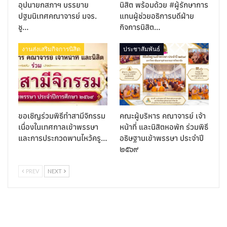
อุปนายกสภาฯ บรรยาย
นิสิต พร้อมด้วย #ผู้รักษาการ
ปฐมนิเทศคณาจารย์ มจร.
แทนผู้ช่วยอธิการบดีฝ่าย
ชู…
กิจการนิสิต…
งานส่งเสริมกิจการนิสิต
ประชาสัมพันธ์
ขอเชิญร่วมพิธีทำสามีจิกรรม
คณะผู้บริหาร คณาจารย์ เจ้า
เนื่องในเทศกาลเข้าพรรษา
หน้าที่ และนิสิตหอพัก ร่วมพิธี
และการประกวดพานไหว้ครู…
อธิษฐานเข้าพรรษา ประจำปี
๒๕๖๙
PREV
NEXT