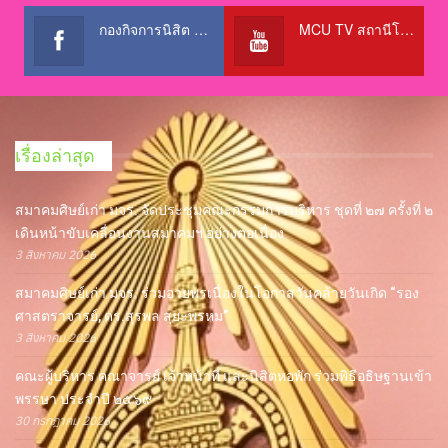
กองกิจการนิสิต สำนักงานอธิการบดี
MCU TV สถานีโทรทัศน์เพื่อการศึกษา @OfficialTBCChannel
เรื่องล่าสุด
สมาคมศิษย์เก่า มจร. จัดประชุมคณะกรรมการบริหาร ชุดที่ ๒๗ ครั้งที่ ๒
เดินหน้าขับเคลื่อนงานสมาคมฯ อย่างต่อเนื่อง
3 สิงหาคม 2026
สมาคมศิษย์เก่า มจร. ร่วมอวยพรเนื่องในโอกาสวันคล้ายวันเกิด “รอง
ศาสตราจารย์, ดร.สุรพล สุยะพรหม”
3 สิงหาคม 2026
คณะผู้บริหาร คณาจารย์ เจ้าหน้าที่ และนิสิตหอพัก ร่วมพิธีอธิษฐานเข้า
พรรษา ประจำปี ๒๕๖๙
30 กรกฎาคม 2026