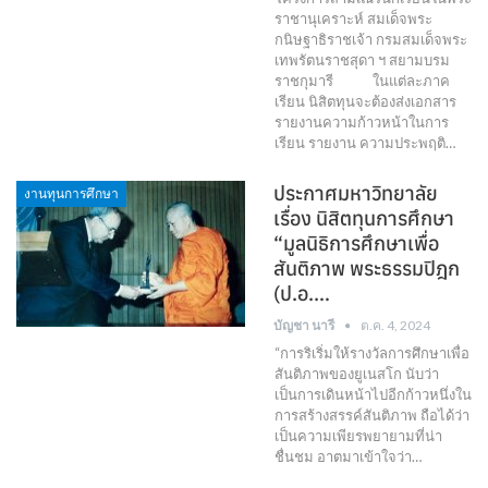
ราชานุเคราะห์ สมเด็จพระ
กนิษฐาธิราชเจ้า กรมสมเด็จพระ
เทพรัตนราชสุดา ฯ สยามบรม
ราชกุมารี ในแต่ละภาค
เรียน นิสิตทุนจะต้องส่งเอกสาร
รายงานความก้าวหน้าในการ
เรียน รายงาน ความประพฤติ…
ประกาศมหาวิทยาลัย
งานทุนการศึกษา
เรื่อง นิสิตทุนการศึกษา
“มูลนิธิการศึกษาเพื่อ
สันติภาพ พระธรรมปิฎก
(ป.อ.…
บัญชา นารี
ต.ค. 4, 2024
“การริเริ่มให้รางวัลการศึกษาเพื่อ
สันติภาพของยูเนสโก นับว่า
เป็นการเดินหน้าไปอีกก้าวหนึ่งใน
การสร้างสรรค์สันติภาพ ถือได้ว่า
เป็นความเพียรพยายามที่น่า
ชื่นชม อาตมาเข้าใจว่า…