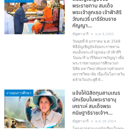
พระราชทาน สมเด็จ
พระเจ้าลูกเธอ เจ้าฟ้าสิริ
วัณณวรี นารีรัตนราช
กัญญา…
บัญชา นารี
ม.ค. 8, 2025
วันพุธที่ 8 มกราคม พ.ศ. 2568
พิธีอัญเชิญปัจจัยพระราชทาน
สมเด็จพระเจ้าลูกเธอ เจ้าฟ้าสิริ
วัณณวรี นารีรัตนราชกัญญา เพื่อ
พระราชทานทุนการศึกษาแก่
นิสิต มหาวิทยาลัยมหาจุฬาลงกร
ณราชวิทยาลัย เนื่องในโอกาสวัน
คล้ายวันประสูติ 8…
แจ้งให้นิสิตทุนสามเณร
งานทุนการศึกษา
นักเรียนในพระราชานุ
เคราะห์ สมเด็จพระ
กนิษฐาธิราชเจ้าฯ…
บัญชา นารี
ต.ค. 28, 2024
โครงการสามเณรนักเรียนในพระ