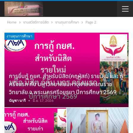
Home
งานสวัสดิการนิสิต
งานทุนการศึกษา
Page 2
งานทุนการศึกษา
การยื่นกู้ กยศ. สำหรับนิสิต(คฤหัสถ์) รายใหม่ และ กู้
ครั้งแรก กับ มหาวิทยาลัยมหาจุฬาลงกรณราช
วิทยาลัย จ.พระนครศรีอยุธยา ปีการศึกษา 2569
บัญชา นารี
มิ.ย. 17, 2026