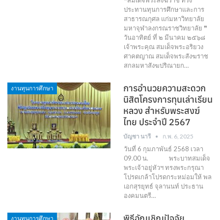
ประทานทุนการศึกษาและการ
สาธารณกุศล แก่มหาวิทยาลัย
มหาจุฬาลงกรณราชวิทยาลัย ❞
วันอาทิตย์ ที่ ๒ มีนาคม ๒๕๖๘
เจ้าพระคุณ สมเด็จพระอริยวง
ศาคตญาณ สมเด็จพระสังฆราช
สกลมหาสังฆปริณายก…
การอำนวยความสะดวก
งานทุนการศึกษา
นิสิตโครงการทุนเล่าเรียน
หลวง สําหรับพระสงฆ์
ไทย ประจําปี 2567
บัญชา นารี
ก.พ. 6, 2025
วันที่ 6 กุมภาพันธ์ 2568 เวลา
09.00 น. พระบาทสมเด็จ
พระเจ้าอยู่หัวฯ ทรงพระกรุณา
โปรดเกล้าโปรดกระหม่อมให้ พล
เอกสุรยุทธ์ จุลานนท์ ประธาน
องคมนตรี…
พิธีอัญเชิญปัจจัย
งานทุนการศึกษา