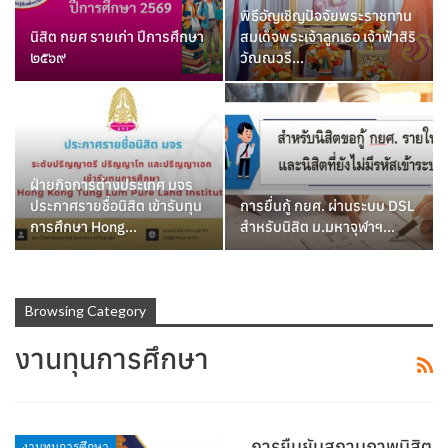
พิธีอัญเชิญปัจจัยพระราชทาน
นิสิต กยศ รายเก่า ปีการศึกษา
สมเด็จพระเจ้าลูกเธอ เจ้าฟ้าสิริ
๒๕๖๙
วัณณวรี…
ฝ่ายกิจการต่างประเทศ มจร
ประกาศรายชื่อนิสิต เข้ารับทุน
การยื่นกู้ กยศ. ผ่านระบบ DSL
การศึกษา Hong…
สำหรับนิสิต ม.มหาจุฬาฯ…
Browsing Category
งานทุนการศึกษา
การยืนยันสถานภาพนิสิต
งานทุนการศึกษา