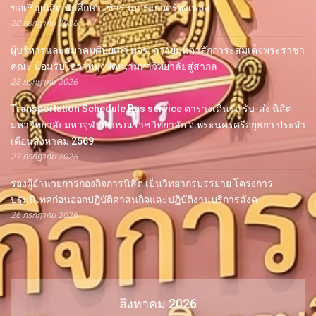
ขอเชิญนิสิต นักศึกษา เข้าร่วมประกวดร้องเพลง
28 กรกฎาคม 2026
ผู้บริหารและสมาคมศิษย์เก่า มจร. ถวายมุทิตาสักการะสมเด็จพระราชา
คณะ น้อมรับโอวาทมุ่งพัฒนามหาวิทยาลัยสู่สากล
28 กรกฎาคม 2026
Transportation Schedule Bus service ตารางเดินรถ รับ-ส่ง นิสิต
มหาวิทยาลัยมหาจุฬาลงกรณราชวิทยาลัย จ.พระนครศรีอยุธยา ประจำ
เดือนสิงหาคม 2569
27 กรกฎาคม 2026
รองผู้อำนวยการกองกิจการนิสิต เป็นวิทยากรบรรยาย โครงการ
ปฐมนิเทศก่อนออกปฏิบัติศาสนกิจและปฏิบัติงานบริการสังค
26 กรกฎาคม 2026
สิงหาคม 2026