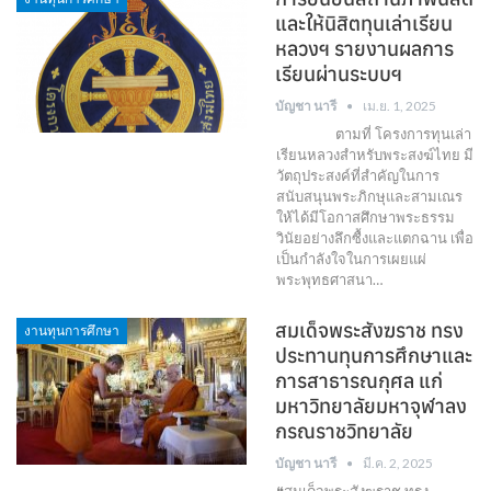
และให้นิสิตทุนเล่าเรียน
หลวงฯ รายงานผลการ
เรียนผ่านระบบฯ
บัญชา นารี
เม.ย. 1, 2025
ตามที่ โครงการทุนเล่า
เรียนหลวงสำหรับพระสงฆ์ไทย มี
วัตถุประสงค์ที่สำคัญในการ
สนับสนุนพระภิกษุและสามเณร
ให้ได้มีโอกาสศึกษาพระธรรม
วินัยอย่างลึกซื้งและแตกฉาน เพื่อ
เป็นกำลังใจในการเผยแผ่
พระพุทธศาสนา…
สมเด็จพระสังฆราช ทรง
งานทุนการศึกษา
ประทานทุนการศึกษาและ
การสาธารณกุศล แก่
มหาวิทยาลัยมหาจุฬาลง
กรณราชวิทยาลัย
บัญชา นารี
มี.ค. 2, 2025
❝สมเด็จพระสังฆราช ทรง