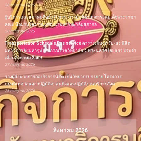
28 กรกฎาคม 2026
ผู้บริหารและสมาคมศิษย์เก่า มจร. ถวายมุทิตาสักการะสมเด็จพระราชา
คณะ น้อมรับโอวาทมุ่งพัฒนามหาวิทยาลัยสู่สากล
28 กรกฎาคม 2026
Transportation Schedule Bus service ตารางเดินรถ รับ-ส่ง นิสิต
มหาวิทยาลัยมหาจุฬาลงกรณราชวิทยาลัย จ.พระนครศรีอยุธยา ประจำ
เดือนสิงหาคม 2569
27 กรกฎาคม 2026
รองผู้อำนวยการกองกิจการนิสิต เป็นวิทยากรบรรยาย โครงการ
ปฐมนิเทศก่อนออกปฏิบัติศาสนกิจและปฏิบัติงานบริการสังค
26 กรกฎาคม 2026
สิงหาคม 2026