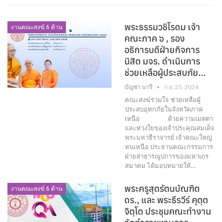
พระธรรมวชิโรดม เจ้า
งานคณะสงฆ์ 6 ด้าน
คณะภาค ๖ , รอง
อธิการบดีฝ่ายกิจการ
นิสิต มจร. ดำเนินการ
ช่วยเหลือผู้ประสบภัย…
บัญชา นารี
ก.ย. 25, 2024
คณะสงฆ์ร่วมใจ ช่วยเหลือผู้
ประสบอุทกภัยในจังหวัดภาค
เหนือ ด้วยความเมตตา
และห่วงใยของเจ้าประคุณสมเด็จ
พระมหาธีราจารย์ เจ้าคณะใหญ่
หนเหนือ ประธานคณะกรรมการ
ฝ่ายสาธารณูปการของมหาเถร
สมาคม ได้มอบหมายให้…
พระครูสุตรัตนบัณฑิต
งานคณะสงฆ์ 6 ด้าน
ดร., และ พระธีรวีร์ คุตฺต
จิตฺโต ประชุมคณะทำงาน