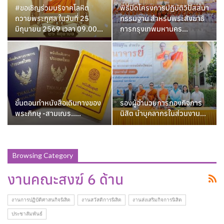
#ขอเชิญร่วมบริจาคโลหิต
พิธีปิดโครงการปฏิบัติวิปัสสนา
ถวายพระกุศล ในวันที่ 25
กรรมฐาน สำหรับพระสังฆาธิ
มิถุนายน 2569 เวลา 09.00…
การกรุงเทพมหานคร…
ขั้นตอนทำหนังสือเดินทางของ
รองผู้อำนวยการกองกิจการ
พระภิกษุ -สามเณร…..
นิสิต นำบุคลากรในส่วนงาน…
Browsing Category
งานคณะสงฆ์ 6 ด้าน
งานการปฏิบัติศาสนกิจนิสิต
งานสวัสดิการนิสิต
งานส่งเสริมกิจการนิสิต
ประชาสัมพันธ์