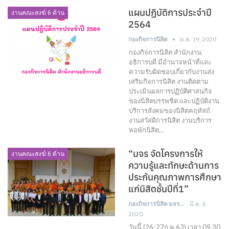
แผนปฏิบัติการประจำปี
งานคณะสงฆ์ 6 ด้าน
2564
กองกิจการนิสิต
ต.ค. 19, 2020
กองกิจการนิสิต สำนักงาน
อธิการบดี มีอำนาจหน้าที่และ
ความรับผิดชอบเกี่ยวกับงานส่ง
เสริมกิจการนิสิต งานติดตาม
ประเมินผลการปฏิบัติศาสนกิจ
ของนิสิตบรรพชิต และปฏิบัติงาน
บริการสังคมของนิสิตคฤหัสถ์
งานสวัสดิการนิสิต งานบริการ
หอพักนิสิต…
“มจร จัดโครงการให้
งานคณะสงฆ์ 6 ด้าน
ความรู้และทักษะด้านการ
ประกันคุณภาพการศึกษา
แก่นิสิตชั้นปีที่1”
กองกิจการนิสิต มจร
มี.ค. 6,
2020
วันนี้ (26-27ก.พ.63) เวลา 09.30