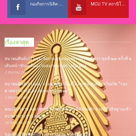
กองกิจการนิสิต สำนักงานอธิการบดี
MCU TV สถานีโทรทัศน์เพื่อการศึกษา @OfficialTBCChannel
เรื่องล่าสุด
สมาคมศิษย์เก่า มจร. จัดประชุมคณะกรรมการบริหาร ชุดที่ ๒๗ ครั้งที่ ๒
เดินหน้าขับเคลื่อนงานสมาคมฯ อย่างต่อเนื่อง
3 สิงหาคม 2026
สมาคมศิษย์เก่า มจร. ร่วมอวยพรเนื่องในโอกาสวันคล้ายวันเกิด “รอง
ศาสตราจารย์, ดร.สุรพล สุยะพรหม”
3 สิงหาคม 2026
คณะผู้บริหาร คณาจารย์ เจ้าหน้าที่ และนิสิตหอพัก ร่วมพิธีอธิษฐานเข้า
พรรษา ประจำปี ๒๕๖๙
30 กรกฎาคม 2026
ขอเชิญนิสิต นักศึกษา เข้าร่วมประกวดร้องเพลง