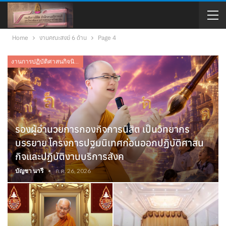
Home
งานคณะสงฆ์ 6 ด้าน
Page 4
งานการปฏิบัติศาสนกิจนิสิต
รองผู้อำนวยการกองกิจการนิสิต เป็นวิทยากร
บรรยาย โครงการปฐมนิเทศก่อนออกปฏิบัติศาสน
กิจและปฏิบัติงานบริการสังค
บัญชา นารี
ก.ค. 26, 2026