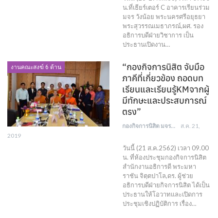
น.ที่เธียร์เตอร์ C อาคารเรียนร่วม
มจร วังน้อย พระนครศรีอยุธยา
พระสุวรรณเมธาภรณ์,ผศ. รอง
อธิการบดีฝ่ายวิชาการ เป็น
ประธานเปิดงาน…
“กองกิจการนิสิต จับมือ
งานคณะสงฆ์ 6 ด้าน
ภาคีที่เกี่ยวข้อง ถอดบท
เรียนและเรียนรู้KMจากผู้
มีทักษะและประสบการณ์
ตรง”
กองกิจการนิสิต มจร
ส.ค. 21,
2019
วันนี้ (21 ส.ค.2562) เวลา 09.00
น. ที่ห้องประชุมกองกิจการนิสิต
สำนักงานอธิการดี พระมหา
ราชัน จิตฺตปาโล,ดร. ผู้ช่วย
อธิการบดีฝ่ายกิจการนิสิต ได้เป็น
ประธานให้โอวาทและเปิดการ
ประชุมเชิงปฏิบัติการ เรื่อง…